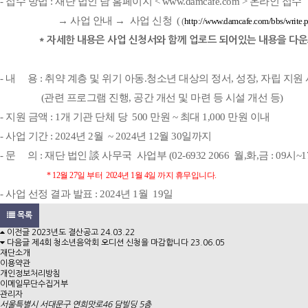
- 접수 방법 : 재단 법인 담 홈페이지
<
www.damcafe.com
> 온라인 접수
→ 사업 안내 → 사업 신청 (
(
http://www.damcafe.com/bbs/write
* 자세한 내용은 사업 신청서와 함께 업로드 되어있는 내용을 다
- 내 용 : 취약 계층 및 위기 아동.청소년 대상의 정서, 성장, 자립 지원
(관련 프로그램 진행, 공간 개선 및 마련 등 시설 개선 등)
- 지원 금액 : 1개 기관 단체 당 500 만원 ~ 최대 1,000 만원 이내
- 사업 기간 : 2024년 2월 ~ 2024년 12월 30일까지
- 문 의 : 재단 법인 談 사무국 사업부 (02-6932 2066 월,화,금 : 09시~1
* 12월 27일 부터 2024년 1월 4일 까지 휴무입니다.
- 사업 선정 결과 발표 : 2024년 1월 19일
목록
이전글
2023년도 결산공고
24.03.22
다음글
제4회 청소년음악회 오디션 신청을 마감합니다
23.06.05
재단소개
이용약관
개인정보처리방침
이메일무단수집거부
관리자
서울특별시 서대문구 연희맛로46 담빌딩 5층