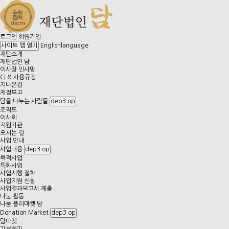
로그인
회원가입
English
language
사이트 맵 열기
재단소개
재단법인 담
이사장 인사말
CI & 사용규정
지나온길
재정보고
담을 나누는 사람들
dep3 op
조직도
이사회
지원기관
오시는 길
사업 안내
사업내용
dep3 op
목적사업
특화사업
사업시행 절차
사업지원 신청
사업결과보고서 제출
나눔 활동
나눔 플리마켓 담
Donation Market
dep3 op
담마켓