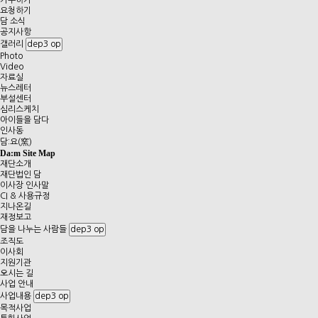
기부하기
요청하기
담 소식
공지사항
갤러리
dep3 op
Photo
Video
자료실
뉴스레터
부설센터
심리스케치
아이들을 담다
인사동
담:요(窯)
Da:m
Site Map
재단소개
재단법인 담
이사장 인사말
CI & 사용규정
지나온길
재정보고
담을 나누는 사람들
dep3 op
조직도
이사회
지원기관
오시는 길
사업 안내
사업내용
dep3 op
목적사업