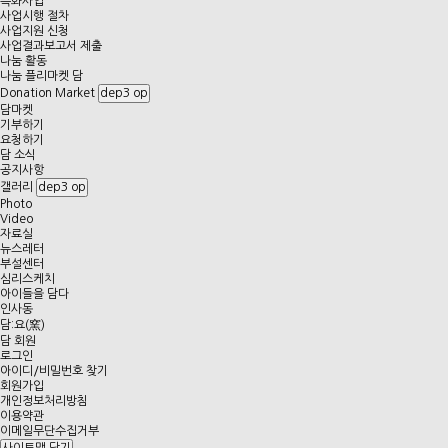
특화사업
사업시행 절차
사업지원 신청
사업결과보고서 제출
나눔 활동
나눔 플리마켓 담
Donation Market
dep3 op
담마켓
기부하기
요청하기
담 소식
공지사항
갤러리
dep3 op
Photo
Video
자료실
뉴스레터
부설센터
심리스케치
아이들을 담다
인사동
담:요(窯)
담 회원
로그인
아이디/비밀번호 찾기
회원가입
개인정보처리방침
이용약관
이메일무단수집거부