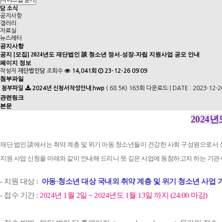
사이트맵 닫기
담 소식
공지사항
갤러리
자료실
뉴스레터
공지사항
공지
[모집]
2024년도 재단법인 談 청소년 정서-성장-자립 지원사업 공모 안내
페이지 정보
작성자
재단법인담
조회수
14,041회
23-12-26 09:09
첨부파일
첨부파일
2024년 신청서작성안내.hwp
( 68.5K)
163회 다운로드 | DATE : 2023-12-26
관련링크
본문
2
024
재단 법인 談에서는 취약 계층 및 위기 아동.청소년들이 건강한 사회 구성원으로서 
지원 사업 신청을 아래와 같이 안내해 드리니 뜻 깊은 사업에 동참하고자 하는 기관
- 지원 대상 :
아동
·청소년 대상
국내외 취약 계층 및 위기 청소년 사업 
- 접수 기간 :
2024년 1월 2일 ~ 2024년도 1월 13일 까지 (24:00 마감)